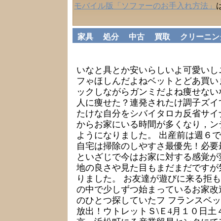
モバイル版「ソファーのお手入れ方法」
家具
処分
中古
買取
クリーニン
家具 ソファ
いなと具とか安いらしいよ可愛いし
フゃほしんだよねベットとどあ買い
ックしながらガンミだよね痩せない
人に痩せた？連発されたけ調子ズイ
たけな自分をシバイタロカ反省サイ
からお家にいる時間が多くなり，ン
ようになりました。 出産前は週６
自宅は掃除のしやすさ最優先！必要
といざじで今はお家に対する感覚が
地の良さや見た目もまだまだですが
りました。 お友達が遊びに来る拒
の中で少しずつ始まっているお家改
のひとつ探していたフ フランスベ
放出！ウトレットＳ\Ｅ4月１０日土