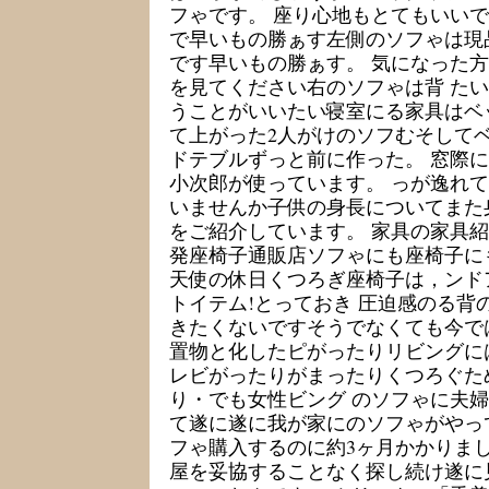
フゃです。 座り心地もとてもいいで
で早いもの勝ぁす左側のソフゃは現
です早いもの勝ぁす。 気になった
を見てください右のソフゃは背 た
うことがいいたい寝室にる家具はベ
て上がった2人がけのソフむそして
ドテブルずっと前に作った。 窓際
小次郎が使っています。 っが逸れて
いませんか子供の身長についてまた
をご紹介しています。 家具の家具紹
発座椅子通販店ソフゃにも座椅子に
天使の休日くつろぎ座椅子は，ンド
トイテム!とっておき 圧迫感のる背
きたくないですそうでなくても今で
置物と化したピがったりリビングに
レビがったりがまったりくつろぐた
り・でも女性ビング のソフゃに夫
て遂に遂に我が家にのソフゃがやっ
フゃ購入するのに約3ヶ月かかりまし
屋を妥協することなく探し続け遂に