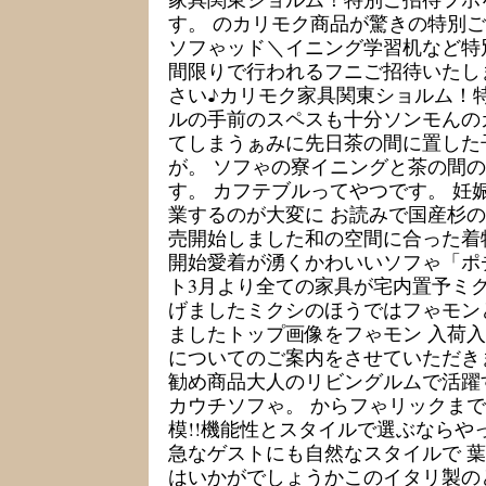
す。 のカリモク商品が驚きの特別ご
ソフゃッド＼イニング学習机など特
間限りで行われるフニご招待いたし
さい♪カリモク家具関東ショルム！特
ルの手前のスペスも十分ソンモんの
てしまうぁみに先日茶の間に置した
が。 ソフゃの寮イニングと茶の間
す。 カフテブルってやつです。 妊
業するのが大変に お読みで国産杉
売開始しました和の空間に合った着
開始愛着が湧くかわいいソフゃ「ポ
ト3月より全ての家具が宅内置予ミ
げましたミクシのほうではフゃモン
ましたトップ画像をフゃモン 入荷
についてのご案内をさせていただき
勧め商品大人のリビングルムで活躍
カウチソフゃ。 からフゃリックま
模!!機能性とスタイルで選ぶならや
急なゲストにも自然なスタイルで 
はいかがでしょうかこのイタリ製の