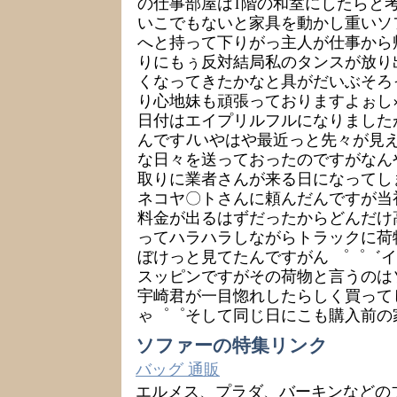
の仕事部屋は1階の和室にしたらと
いこでもないと家具を動かし重いソ
へと持って下りがっ主人が仕事から
りにもぅ反対結局私のタンスが放り
くなってきたかなと具がだいぶそろ
り心地妹も頑張っておりますよぉし×
日付はエイプリルフルになりました
んですﾉいやはや最近っと先々が見
な日々を送っておったのですがなん
取りに業者さんが来る日になってし
ネコヤ〇トさんに頼んだんですが当
料金が出るはずだったからどんだけ
ってハラハラしながらトラックに荷
ぼけっと見てたんですがん ゜゜゛
スッピンですがその荷物と言うのは
宇崎君が一目惚れしたらしく買って
ゃ゜゜そして同じ日にこも購入前の
ソファーの特集リンク
バッグ 通販
エルメス、プラダ、バーキンなどの