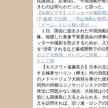
院議員は、記者団に「中国漁船が舵
きたのは明らかだった」と語った。
【尖閣ビデオ】ツイッターや撮影禁
げ“厳戒”で公開 「停止漁船が突然
『ドーン』という鈍い音が…」
１日、国会に提出された中国漁船
像。視聴した衆参予算委員会の理事
ッターや撮影を防止するためか、入
を“没収”されるなど厳戒態勢での公
ロシア大統領、サハリンに到着、 
として初
【モスクワ＝遠藤良介】日本の北
する極東サハリン（樺太）州の消息
のメドベージェフ大統領を乗せた政
同州の州都ユジノサハリンスクの空
状況に問題がない場合、大統領は小
前にも国後島に入るとみられる。大
土を訪問すれば、旧ソ連・ロシアの