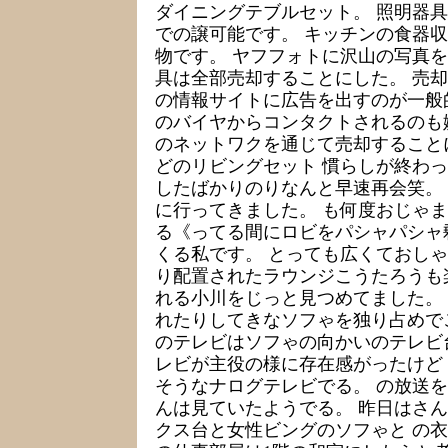
ダイニングテブルセット。 照明器具
での譲可能です。 キッチンの食器
物です。 ヤフフォトに沢山の写真を
具は全部売却することにした。 売
の情報サイトに広告を出すのが一般
のバイヤからコンタクトされるのも
のネットワクを通じて売却すること
どのリビングセット 慣らしが終わ
したばかりのりなんと早速再会笑。
に行ってきました。 も何度おじゃ
る《ってる間にロビをパシャパシャ
くる私です。 とっても広くておし
り配置されたラウンジこうたろうも
れる小川をじっと見つめてました。
れたりしてきなソフゃを独り占めで
のテレビはソフゃの向かいのテレビ
レビが主役の様に存在感がったけど
そうなナログテレビでる。 の放送
んは見ていたようでる。 昨日はさ
クス台と女性ビングのソフゃと の衣