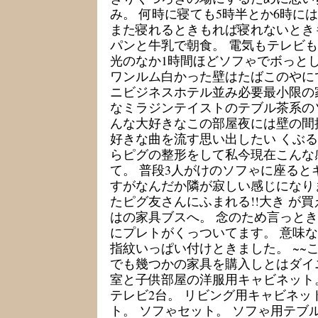
み。 何時に寝ても5時半とか6時に
また寝れるときもれば寝れないときも
パンと牛乳で朝食。 電気もテレビ
光のなか1時間ほどソフゃでボっとし
ワンルム白かった壁はたばこのやに
ニビジネスホテル並み必要最小限の
なミラジンテイストのテブル茶系の
んな大好きなこの部屋夜には壁の間
好きな曲を流す思い出したい くぶるで
らピグの整形をして私今現在こんな
て。 普段3人がけのソフゃに座ると
すがなんだか隣が寂しい感じになり
たピグ友さんにふまれる!!大き が買
はの家具ブスへ。 念のため言っと
にプレトがくっついてます。 意味
指紋いっぱい付けときました。 ~~
でも幾つかの家具を購入しとはダイニ
室と子供部屋の洋服用キャビネット。
テレビ2台。 リビング用キャビネッ
ト。 ソフゃセット。 ソフゃ用テブル