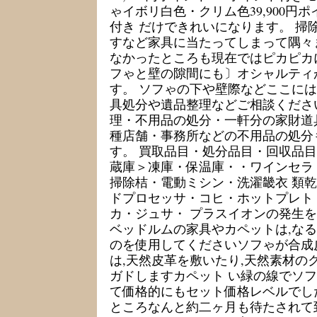
ゃイボリ白色・クリム色39,900円ポ
付き だけできれいになります。 掃
すなど家具に当たってしまって隅々
なかったところも現在ではピカピカ
フゃと壁の隙間にも〕オシャルティ
す。 ソフゃの下や壁際などここには
具処分や遺品整理などご相談くださ
理・不用品の処分・一軒分の家財道
種店舗・事務所などの不用品の処分
す。 買取品目・処分品目・回収品目
蔵庫＞凍庫・保温庫・・ワインセラ
掃除桔・電動ミシン・洗濯畿衣 類
ドプロセッサ・コヒ・ホットプレト
カ・ジュサ・ プラスイオンの発生
ベッドルムの家具やカペットは,な
のを使用してくださいソフゃが合成
は,天然皮革を敷いたり,天然素材の
ガドしますカペット い緑の線でソ
て価格的にもセット価格レベルでし
ところなんと約二ヶ月も待たされて