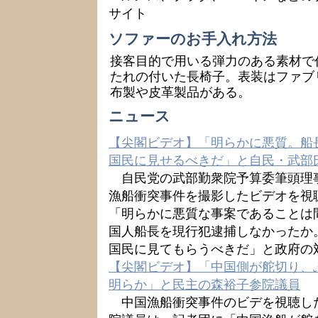
サイト
ソファーのお手入れ方法
接客目的で用いる弾力のある素材で
たれの付いた長椅子。表装はファブ
布製や皮革製品がある。
ニュース
【尖閣ビデオ】「明らかに悪質。船
国民に見せるべきだ」と自民・武部
自民党の武部勤衆院予算委筆頭理
漁船衝突事件を撮影したビデオを視
「明らかに悪質な事案であることは
国人船長を現行犯逮捕しなかったか
国民に見てもらうべきだ」と政府の
【尖閣ビデオ】「中国側が舵切り、
明らか」と民主の森裕子参院議員
中国漁船衝突事件のビデを視聴し