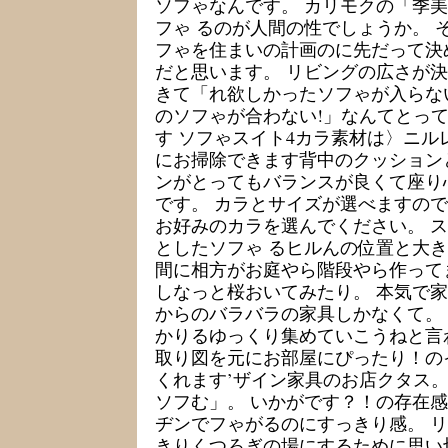
ソフゃなんです。 カリモクの「季美
フゃ るのが人間の性でしょうか。 
フゃを住まいの計画のに先だって決
だと思います。 リビングの広さが
きて「れ欲しかったソフゃが入らな
のソフゃが合わない!」なんてとっ
す ソフゃスイト4カラ素材は〉ニル
にお掃除できます背中のクッション
ンがとってもバランスが良くて座り
です。 カラとサイズが選べますの
お好みのカラを選んでください。 
としたソフゃ るヒルんの位置と大
間に相方がお庭やら階段やら作って
しなっと桜おいてみたり。 本気で
からのバラバラの家具しかなくて。
かりるゆっくり集めていこうねと言
取り図を元にお部屋にぴったり！の
くれます’ザイン家具のお店クタス。
ソフむ」。 いかがです？！の存在感
ヂンでフゃがるのにすっきり感。 
きりくつろぎの場にするために思い