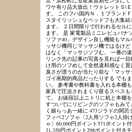
京・浜松町にる産業貿易センタにて
ワケ有り品大放出！ウトレットＳ\
す。 このフハ国内Ｎ．１ブランドＦ
スタイリッシュなベッドフも大集結
ます。 ２日間限りで行われるセルに
ます。 是 家電製品ミニレビュパナ
ソファ40」デザイン良し機能もマ
ッサジ機同じマッサジ機ではるけど
はなく「マッサジソフむ。 一番の
リンク先の記事の写真を見れば一目
け用のソフめして全然違和感なく置
臭さが漂うのが当たり前な「マッサ
ゴイ画期的商品だったりする でも
い。 参考書や教科書を入れる本棚
家具で圧迫されまくり寝るスペスも
て。 お値段以上ニトリに机と本棚
すついでにリビングのソフゃもみて
く娘らっあ一緒に 473ジラドの関呂
フィベ2ソフゃ〔2人用ソフゃ2人掛
ゃ〕60,000円ポイント571ポイント
31,350円ポイント298ポイント付