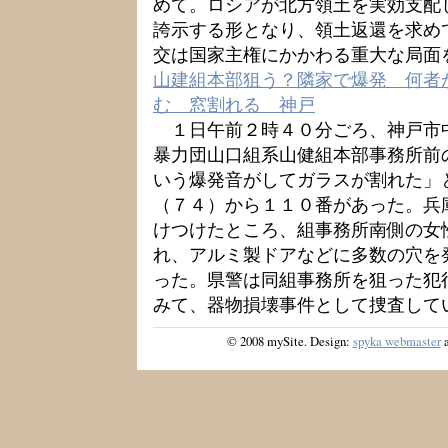
めて。ロシアが北方領土を実効支配
誇示する形となり、領土返還を求め
交は国家主権にかかわる重大な局面
山建組本部狙う？隣家で爆発 何者
む 窓割れる 神戸
１日午前２時４０分ごろ、神戸市
暴力団山口組系山健組本部事務所前
いう爆発音がしてガラスが割れた」
（７４）から１１０番があった。兵
けつけたところ、組事務所南側の女
れ、アルミ製ドアなどに多数の穴を
った。県警は同組事務所を狙った犯
みて、器物損壊事件として捜査して
© 2008 mySite. Design:
spyka webmaster
a